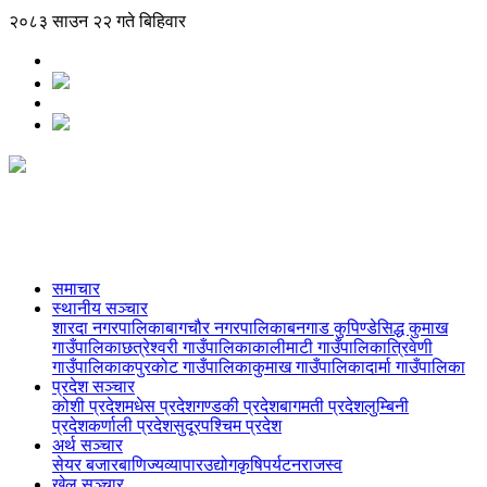
२०८३ साउन २२ गते बिहिवार
समाचार
स्थानीय सञ्‍चार
शारदा नगरपालिका
बागचौर नगरपालिका
बनगाड कुपिण्डे
सिद्ध कुमाख
गाउँपालिका
छत्रेश्वरी गाउँपालिका
कालीमाटी गाउँपालिका
त्रिवेणी
गाउँपालिका
कपुरकोट गाउँपालिका
कुमाख गाउँपालिका
दार्मा गाउँपालिका
प्रदेश सञ्‍चार
कोशी प्रदेश
मधेस प्रदेश
गण्डकी प्रदेश
बागमती प्रदेश
लुम्बिनी
प्रदेश
कर्णाली प्रदेश
सुदूरपश्चिम प्रदेश
अर्थ सञ्‍चार
सेयर बजार
बाणिज्य
व्यापार
उद्योग
कृषि
पर्यटन
राजस्व
खेल सञ्‍चार