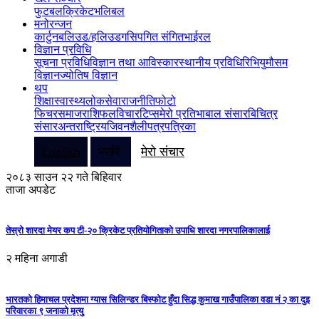
फुटबल
क्रिकेट
भलिबल
मनोरन्जन
कार्टुन
बलिउड/हलिउड
गसिप
गित संगित
भाईरल
विज्ञान प्रविधि
सूचना प्रविधि
विज्ञान तथा आविस्कार
स्थानीय प्रविधि
रिभियु
मौसम
विज्ञान
ज्योतिष विज्ञान
थप
शिक्षा
स्वास्थ्य
लोकसेवा
राजनीति
फोटो
फिचर
समाज
राशिफल
विचार
टिप्स
मेरो प्रतिभा
बाल संसार
बिचित्र
संसार
अन्तराष्ट्रिय
जिवनशैली
पत्रपत्रिका
English
भर्खरै
मेरो संचार
२०८३ साउन २२ गते बिहिवार
ताजा अपडेट
तेस्रो शारदा मेयर कप टी-२० क्रिकेट प्रतियोगिताको उपाधि शारदा नगरपालिकालाई
२ महिना अगाडी
भारतको हिमाचल प्रदेशमा ग्यास सिलिन्डर बिस्फोट हुँदा सिद्ध कुमाख गाउँपालिका वडा नं २ का दुइ
परिवारका ९ जनाको मृत्यु