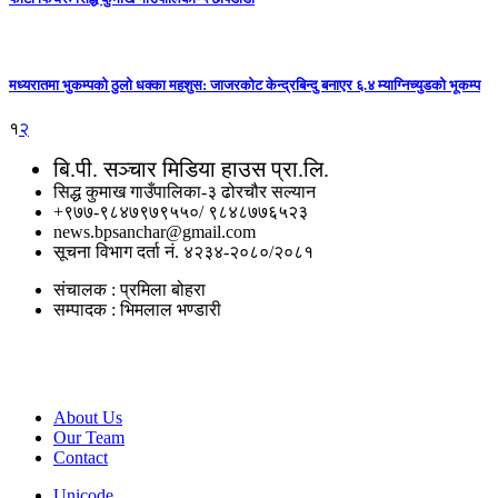
मध्यरातमा भुकम्पको ठुलो धक्का महशुस: जाजरकोट केन्द्रबिन्दु बनाएर ६.४ म्याग्निच्युडको भूकम्प
१
२
बि.पी. सञ्‍चार मिडिया हाउस प्रा.लि.
सिद्ध कुमाख गाउँपालिका-३ ढोरचौर सल्यान
+९७७-९८४७९७९५५०/ ९८४८७७६५२३
news.bpsanchar@gmail.com
सूचना विभाग दर्ता नं. ४२३४-२०८०/२०८१
संचालक : प्रमिला बोहरा
सम्पादक : भिमलाल भण्डारी
Important Links
About Us
Our Team
Contact
Unicode