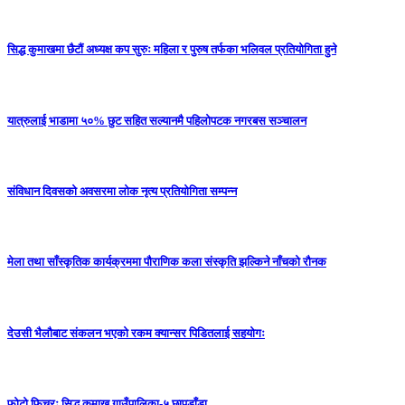
सिद्ध कुमाखमा छैटौं अध्यक्ष कप सुरुः महिला र पुरुष तर्फका भलिवल प्रतियोगिता हुने
यात्रुलाई भाडामा ५०% छुट सहित सल्यानमै पहिलोपटक नगरबस सञ्चालन
संविधान दिवसको अवसरमा लोक नृत्य प्रतियोगिता सम्पन्न
मेला तथा साँस्कृतिक कार्यक्रममा पौराणिक कला संस्कृति झल्किने नाँचको रौनक
देउसी भैलौबाट संकलन भएको रकम क्यान्सर पिडितलाई सहयोगः
फोटो फिचरः सिद्ध कुमाख गाउँपालिका-५ छापडाँडा