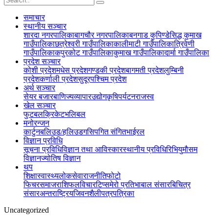
समाचार
स्थानीय सञ्‍चार
शारदा नगरपालिका
बागचौर नगरपालिका
बनगाड कुपिण्डे
सिद्ध कुमाख
गाउँपालिका
छत्रेश्वरी गाउँपालिका
कालीमाटी गाउँपालिका
त्रिवेणी
गाउँपालिका
कपुरकोट गाउँपालिका
कुमाख गाउँपालिका
दार्मा गाउँपालिका
प्रदेश सञ्‍चार
कोशी प्रदेश
मधेस प्रदेश
गण्डकी प्रदेश
बागमती प्रदेश
लुम्बिनी
प्रदेश
कर्णाली प्रदेश
सुदूरपश्चिम प्रदेश
अर्थ सञ्‍चार
सेयर बजार
बाणिज्य
व्यापार
उद्योग
कृषि
पर्यटन
राजस्व
खेल सञ्‍चार
फुटबल
क्रिकेट
भलिबल
मनोरन्जन
कार्टुन
बलिउड/हलिउड
गसिप
गित संगित
भाईरल
विज्ञान प्रविधि
सूचना प्रविधि
विज्ञान तथा आविस्कार
स्थानीय प्रविधि
रिभियु
मौसम
विज्ञान
ज्योतिष विज्ञान
थप
शिक्षा
स्वास्थ्य
लोकसेवा
राजनीति
फोटो
फिचर
समाज
राशिफल
विचार
टिप्स
मेरो प्रतिभा
बाल संसार
बिचित्र
संसार
अन्तराष्ट्रिय
जिवनशैली
पत्रपत्रिका
Uncategorized