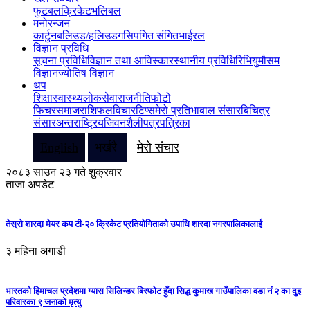
फुटबल
क्रिकेट
भलिबल
मनोरन्जन
कार्टुन
बलिउड/हलिउड
गसिप
गित संगित
भाईरल
विज्ञान प्रविधि
सूचना प्रविधि
विज्ञान तथा आविस्कार
स्थानीय प्रविधि
रिभियु
मौसम
विज्ञान
ज्योतिष विज्ञान
थप
शिक्षा
स्वास्थ्य
लोकसेवा
राजनीति
फोटो
फिचर
समाज
राशिफल
विचार
टिप्स
मेरो प्रतिभा
बाल संसार
बिचित्र
संसार
अन्तराष्ट्रिय
जिवनशैली
पत्रपत्रिका
English
भर्खरै
मेरो संचार
२०८३ साउन २३ गते शुक्रवार
ताजा अपडेट
तेस्रो शारदा मेयर कप टी-२० क्रिकेट प्रतियोगिताको उपाधि शारदा नगरपालिकालाई
३ महिना अगाडी
भारतको हिमाचल प्रदेशमा ग्यास सिलिन्डर बिस्फोट हुँदा सिद्ध कुमाख गाउँपालिका वडा नं २ का दुइ
परिवारका ९ जनाको मृत्यु