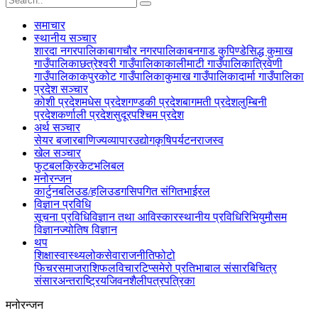
समाचार
स्थानीय सञ्‍चार
शारदा नगरपालिका
बागचौर नगरपालिका
बनगाड कुपिण्डे
सिद्ध कुमाख
गाउँपालिका
छत्रेश्वरी गाउँपालिका
कालीमाटी गाउँपालिका
त्रिवेणी
गाउँपालिका
कपुरकोट गाउँपालिका
कुमाख गाउँपालिका
दार्मा गाउँपालिका
प्रदेश सञ्‍चार
कोशी प्रदेश
मधेस प्रदेश
गण्डकी प्रदेश
बागमती प्रदेश
लुम्बिनी
प्रदेश
कर्णाली प्रदेश
सुदूरपश्चिम प्रदेश
अर्थ सञ्‍चार
सेयर बजार
बाणिज्य
व्यापार
उद्योग
कृषि
पर्यटन
राजस्व
खेल सञ्‍चार
फुटबल
क्रिकेट
भलिबल
मनोरन्जन
कार्टुन
बलिउड/हलिउड
गसिप
गित संगित
भाईरल
विज्ञान प्रविधि
सूचना प्रविधि
विज्ञान तथा आविस्कार
स्थानीय प्रविधि
रिभियु
मौसम
विज्ञान
ज्योतिष विज्ञान
थप
शिक्षा
स्वास्थ्य
लोकसेवा
राजनीति
फोटो
फिचर
समाज
राशिफल
विचार
टिप्स
मेरो प्रतिभा
बाल संसार
बिचित्र
संसार
अन्तराष्ट्रिय
जिवनशैली
पत्रपत्रिका
मनोरन्जन