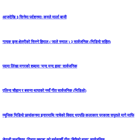
आजदेखि ३ सिनेमा पर्दशनमाः कस्ले मार्ला बाजी
गायक कृश क्षेत्रीको सिस्ने हिमाल ( जाले रुमाल ) २ सार्वजनिक (भिडियो सहित)
पद्मा लिंखा मगरको शब्दमा ’मन्द मन्द हावा’ सार्वजनिक
एलिना चौहान र बसन्त थापाको नयाँ गीत सार्वजनिक (भिडिओ)
म्यूजिक भिडियो छायांकनमा इनारमाथि नाचेको विवाद भएपछि कलाकार प्रकाश सपुतले मागे माफि
नेपाली चलचित्र ‘दिमाग खराब’ को मर्मस्पर्शी गीत ‘हितैको माया’ सार्वजनिक