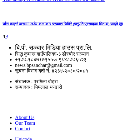
घाँस काट्ने क्रममा लडेर कलाकार प्रकाश घिमिरे (पशुपति प्रसादका मित बा) घाइते 😢
१
२
बि.पी. सञ्‍चार मिडिया हाउस प्रा.लि.
सिद्ध कुमाख गाउँपालिका-३ ढोरचौर सल्यान
+९७७-९८४७९७९५५०/ ९८४८७७६५२३
news.bpsanchar@gmail.com
सूचना विभाग दर्ता नं. ४२३४-२०८०/२०८१
संचालक : प्रमिला बोहरा
सम्पादक : भिमलाल भण्डारी
Important Links
About Us
Our Team
Contact
Unicode