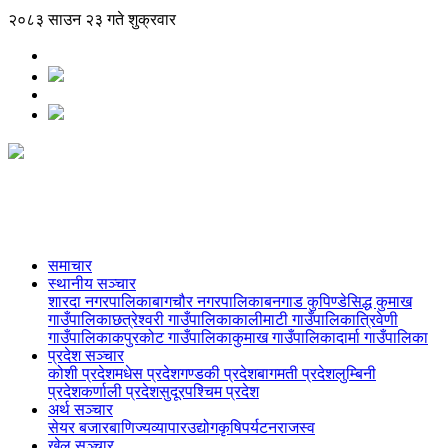
२०८३ साउन २३ गते शुक्रवार
समाचार
स्थानीय सञ्‍चार
शारदा नगरपालिका
बागचौर नगरपालिका
बनगाड कुपिण्डे
सिद्ध कुमाख
गाउँपालिका
छत्रेश्वरी गाउँपालिका
कालीमाटी गाउँपालिका
त्रिवेणी
गाउँपालिका
कपुरकोट गाउँपालिका
कुमाख गाउँपालिका
दार्मा गाउँपालिका
प्रदेश सञ्‍चार
कोशी प्रदेश
मधेस प्रदेश
गण्डकी प्रदेश
बागमती प्रदेश
लुम्बिनी
प्रदेश
कर्णाली प्रदेश
सुदूरपश्चिम प्रदेश
अर्थ सञ्‍चार
सेयर बजार
बाणिज्य
व्यापार
उद्योग
कृषि
पर्यटन
राजस्व
खेल सञ्‍चार