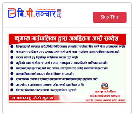
२०८३ साउन २१ गते बुधवार
Skip This
English
भर्खरै
मेरो संचार
विश्वकप एसिया छनोट :
नेपालको दोस्रो खेल आज
मलेसियासँग
बि.पी. सञ्‍चार