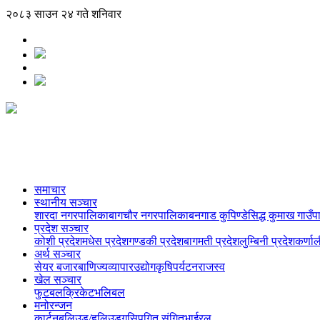
२०८३ साउन २४ गते शनिवार
समाचार
स्थानीय सञ्‍चार
शारदा नगरपालिका
बागचौर नगरपालिका
बनगाड कुपिण्डे
सिद्ध कुमाख गाउँ
प्रदेश सञ्‍चार
कोशी प्रदेश
मधेस प्रदेश
गण्डकी प्रदेश
बागमती प्रदेश
लुम्बिनी प्रदेश
कर्णाल
अर्थ सञ्‍चार
सेयर बजार
बाणिज्य
व्यापार
उद्योग
कृषि
पर्यटन
राजस्व
खेल सञ्‍चार
फुटबल
क्रिकेट
भलिबल
मनोरन्जन
कार्टुन
बलिउड/हलिउड
गसिप
गित संगित
भाईरल