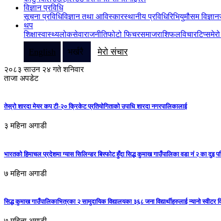
विज्ञान प्रविधि
सूचना प्रविधि
विज्ञान तथा आविस्कार
स्थानीय प्रविधि
रिभियु
मौसम विज्ञान
थप
शिक्षा
स्वास्थ्य
लोकसेवा
राजनीति
फोटो फिचर
समाज
राशिफल
विचार
टिप्स
मेर
English
भर्खरै
मेरो संचार
२०८३ साउन २४ गते शनिवार
ताजा अपडेट
तेस्रो शारदा मेयर कप टी-२० क्रिकेट प्रतियोगिताको उपाधि शारदा नगरपालिकालाई
३ महिना अगाडी
भारतको हिमाचल प्रदेशमा ग्यास सिलिन्डर बिस्फोट हुँदा सिद्ध कुमाख गाउँपालिका वडा नं २ का दुइ पर
७ महिना अगाडी
सिद्ध कुमाख गाउँपालिकाभित्रका २ सामुदायिक विद्यालयका ३६८ जना विद्यार्थीहरुलाई न्यानो स्वीटर 
७ महिना अगाडी