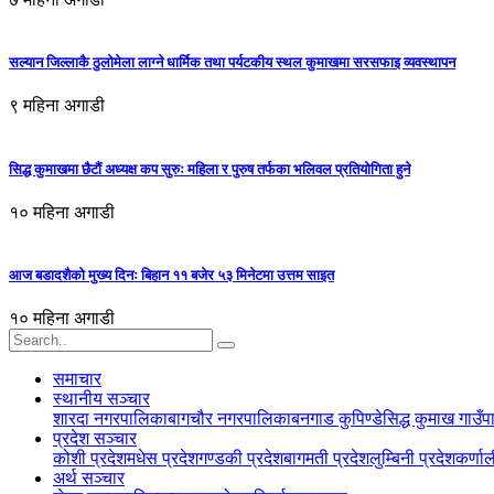
सल्यान जिल्लाकै ठुलोमेला लाग्ने धार्मिक तथा पर्यटकीय स्थल कुमाखमा सरसफाइ व्यवस्थापन
९ महिना अगाडी
सिद्ध कुमाखमा छैटौं अध्यक्ष कप सुरुः महिला र पुरुष तर्फका भलिवल प्रतियोगिता हुने
१० महिना अगाडी
आज बडादशैको मुख्य दिनः बिहान ११ बजेर ५३ मिनेटमा उत्तम साइत
१० महिना अगाडी
समाचार
स्थानीय सञ्‍चार
शारदा नगरपालिका
बागचौर नगरपालिका
बनगाड कुपिण्डे
सिद्ध कुमाख गाउँ
प्रदेश सञ्‍चार
कोशी प्रदेश
मधेस प्रदेश
गण्डकी प्रदेश
बागमती प्रदेश
लुम्बिनी प्रदेश
कर्णाल
अर्थ सञ्‍चार