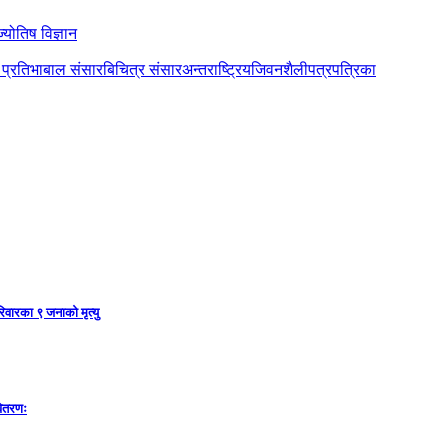
ज्योतिष विज्ञान
ो प्रतिभा
बाल संसार
बिचित्र संसार
अन्तराष्ट्रिय
जिवनशैली
पत्रपत्रिका
िवारका ९ जनाको मृत्यु
वितरणः