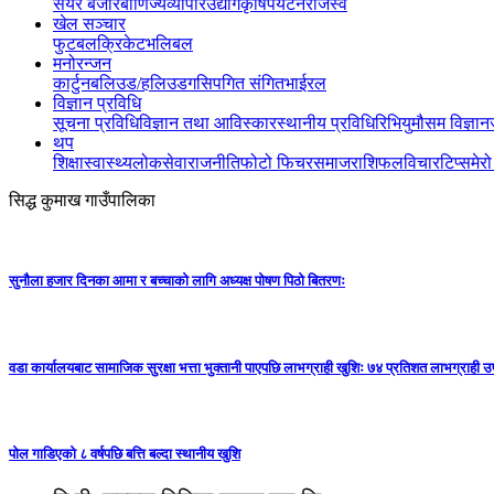
सेयर बजार
बाणिज्य
व्यापार
उद्योग
कृषि
पर्यटन
राजस्व
खेल सञ्‍चार
फुटबल
क्रिकेट
भलिबल
मनोरन्जन
कार्टुन
बलिउड/हलिउड
गसिप
गित संगित
भाईरल
विज्ञान प्रविधि
सूचना प्रविधि
विज्ञान तथा आविस्कार
स्थानीय प्रविधि
रिभियु
मौसम विज्ञान
थप
शिक्षा
स्वास्थ्य
लोकसेवा
राजनीति
फोटो फिचर
समाज
राशिफल
विचार
टिप्स
मेर
सिद्ध कुमाख गाउँपालिका
सुनौला हजार दिनका आमा र बच्चाको लागि अध्यक्ष पोषण पिठो बितरणः
वडा कार्यालयबाट सामाजिक सुरक्षा भत्ता भुक्तानी पाएपछि लाभग्राही खुशिः ७४ प्रतिशत लाभग्राही 
पोल गाडिएको ८ वर्षपछि बत्ति बल्दा स्थानीय खुशि