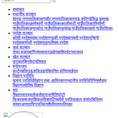
समाचार
स्थानीय सञ्‍चार
शारदा नगरपालिका
बागचौर नगरपालिका
बनगाड कुपिण्डे
सिद्ध कुमाख
गाउँपालिका
छत्रेश्वरी गाउँपालिका
कालीमाटी गाउँपालिका
त्रिवेणी
गाउँपालिका
कपुरकोट गाउँपालिका
कुमाख गाउँपालिका
दार्मा गाउँपालिका
प्रदेश सञ्‍चार
कोशी प्रदेश
मधेस प्रदेश
गण्डकी प्रदेश
बागमती प्रदेश
लुम्बिनी
प्रदेश
कर्णाली प्रदेश
सुदूरपश्चिम प्रदेश
अर्थ सञ्‍चार
सेयर बजार
बाणिज्य
व्यापार
उद्योग
कृषि
पर्यटन
राजस्व
खेल सञ्‍चार
फुटबल
क्रिकेट
भलिबल
मनोरन्जन
कार्टुन
बलिउड/हलिउड
गसिप
गित संगित
भाईरल
विज्ञान प्रविधि
सूचना प्रविधि
विज्ञान तथा आविस्कार
स्थानीय प्रविधि
रिभियु
मौसम
विज्ञान
ज्योतिष विज्ञान
थप
शिक्षा
स्वास्थ्य
लोकसेवा
राजनीति
फोटो
फिचर
समाज
राशिफल
विचार
टिप्स
मेरो प्रतिभा
बाल संसार
बिचित्र
संसार
अन्तराष्ट्रिय
जिवनशैली
पत्रपत्रिका