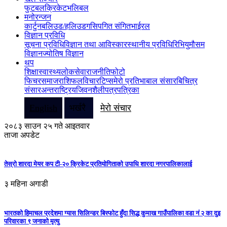
फुटबल
क्रिकेट
भलिबल
मनोरन्जन
कार्टुन
बलिउड/हलिउड
गसिप
गित संगित
भाईरल
विज्ञान प्रविधि
सूचना प्रविधि
विज्ञान तथा आविस्कार
स्थानीय प्रविधि
रिभियु
मौसम
विज्ञान
ज्योतिष विज्ञान
थप
शिक्षा
स्वास्थ्य
लोकसेवा
राजनीति
फोटो
फिचर
समाज
राशिफल
विचार
टिप्स
मेरो प्रतिभा
बाल संसार
बिचित्र
संसार
अन्तराष्ट्रिय
जिवनशैली
पत्रपत्रिका
English
भर्खरै
मेरो संचार
२०८३ साउन २५ गते आइतवार
ताजा अपडेट
तेस्रो शारदा मेयर कप टी-२० क्रिकेट प्रतियोगिताको उपाधि शारदा नगरपालिकालाई
३ महिना अगाडी
भारतको हिमाचल प्रदेशमा ग्यास सिलिन्डर बिस्फोट हुँदा सिद्ध कुमाख गाउँपालिका वडा नं २ का दुइ
परिवारका ९ जनाको मृत्यु