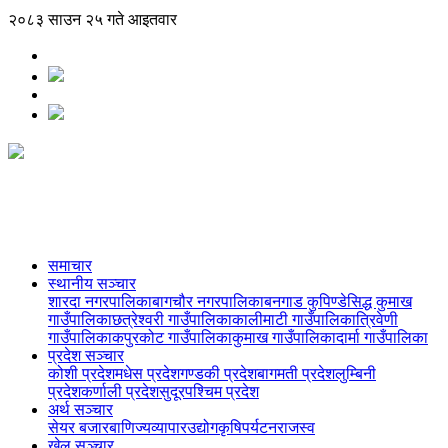
२०८३ साउन २५ गते आइतवार
समाचार
स्थानीय सञ्‍चार
शारदा नगरपालिका
बागचौर नगरपालिका
बनगाड कुपिण्डे
सिद्ध कुमाख
गाउँपालिका
छत्रेश्वरी गाउँपालिका
कालीमाटी गाउँपालिका
त्रिवेणी
गाउँपालिका
कपुरकोट गाउँपालिका
कुमाख गाउँपालिका
दार्मा गाउँपालिका
प्रदेश सञ्‍चार
कोशी प्रदेश
मधेस प्रदेश
गण्डकी प्रदेश
बागमती प्रदेश
लुम्बिनी
प्रदेश
कर्णाली प्रदेश
सुदूरपश्चिम प्रदेश
अर्थ सञ्‍चार
सेयर बजार
बाणिज्य
व्यापार
उद्योग
कृषि
पर्यटन
राजस्व
खेल सञ्‍चार