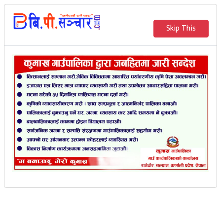
२०८३ साउन २४ गते शनिवार
Skip This
English
भर्खरै
मेरो संचार
आज तिहारको तेस्रो दिन :
गाईको पूजा गरि मनाइदै
बि.पी. सञ्‍चार