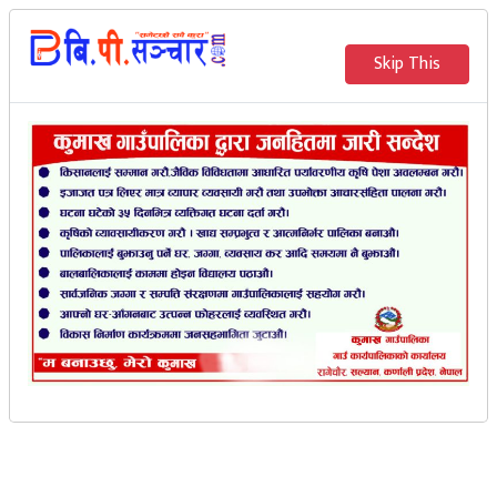
२०८३ साउन २५ गते आइतवार
Skip This
English
भर्खरै
मेरो संचार
पोखरा महानगरपालिकाले
कृषि एम्बुलेन्स
बि.पी. सञ्‍चार