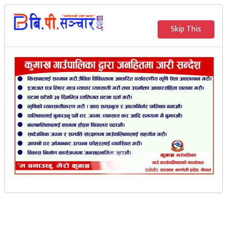
२०८३ साउन २४ गते शनिवार
Skip This
English
भर्खरै
मेरो संचार
एकथान पेस्तोल सहित
किशोरी पक्राउ
रासस