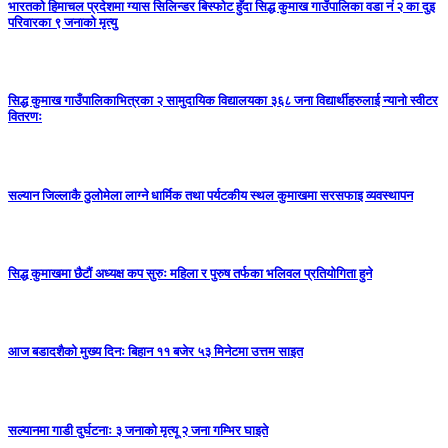
भारतको हिमाचल प्रदेशमा ग्यास सिलिन्डर बिस्फोट हुँदा सिद्ध कुमाख गाउँपालिका वडा नं २ का दुइ
परिवारका ९ जनाको मृत्यु
सिद्ध कुमाख गाउँपालिकाभित्रका २ सामुदायिक विद्यालयका ३६८ जना विद्यार्थीहरुलाई न्यानो स्वीटर
वितरणः
सल्यान जिल्लाकै ठुलोमेला लाग्ने धार्मिक तथा पर्यटकीय स्थल कुमाखमा सरसफाइ व्यवस्थापन
सिद्ध कुमाखमा छैटौं अध्यक्ष कप सुरुः महिला र पुरुष तर्फका भलिवल प्रतियोगिता हुने
आज बडादशैको मुख्य दिनः बिहान ११ बजेर ५३ मिनेटमा उत्तम साइत
सल्यानमा गाडी दुर्घटनाः ३ जनाको मृत्यू २ जना गम्भिर घाइते