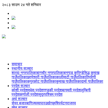
२०८३ साउन २४ गते शनिवार
समाचार
स्थानीय सञ्‍चार
शारदा नगरपालिका
बागचौर नगरपालिका
बनगाड कुपिण्डे
सिद्ध कुमाख
गाउँपालिका
छत्रेश्वरी गाउँपालिका
कालीमाटी गाउँपालिका
त्रिवेणी
गाउँपालिका
कपुरकोट गाउँपालिका
कुमाख गाउँपालिका
दार्मा गाउँपालिका
प्रदेश सञ्‍चार
कोशी प्रदेश
मधेस प्रदेश
गण्डकी प्रदेश
बागमती प्रदेश
लुम्बिनी
प्रदेश
कर्णाली प्रदेश
सुदूरपश्चिम प्रदेश
अर्थ सञ्‍चार
सेयर बजार
बाणिज्य
व्यापार
उद्योग
कृषि
पर्यटन
राजस्व
खेल सञ्‍चार