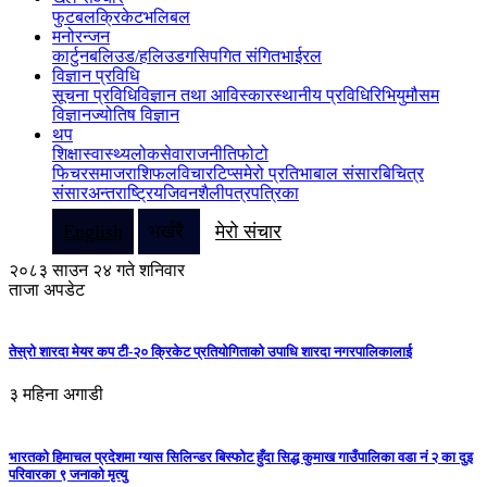
फुटबल
क्रिकेट
भलिबल
मनोरन्जन
कार्टुन
बलिउड/हलिउड
गसिप
गित संगित
भाईरल
विज्ञान प्रविधि
सूचना प्रविधि
विज्ञान तथा आविस्कार
स्थानीय प्रविधि
रिभियु
मौसम
विज्ञान
ज्योतिष विज्ञान
थप
शिक्षा
स्वास्थ्य
लोकसेवा
राजनीति
फोटो
फिचर
समाज
राशिफल
विचार
टिप्स
मेरो प्रतिभा
बाल संसार
बिचित्र
संसार
अन्तराष्ट्रिय
जिवनशैली
पत्रपत्रिका
English
भर्खरै
मेरो संचार
२०८३ साउन २४ गते शनिवार
ताजा अपडेट
तेस्रो शारदा मेयर कप टी-२० क्रिकेट प्रतियोगिताको उपाधि शारदा नगरपालिकालाई
३ महिना अगाडी
भारतको हिमाचल प्रदेशमा ग्यास सिलिन्डर बिस्फोट हुँदा सिद्ध कुमाख गाउँपालिका वडा नं २ का दुइ
परिवारका ९ जनाको मृत्यु