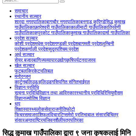
समाचार
स्थानीय सञ्‍चार
शारदा नगरपालिका
बागचौर नगरपालिका
बनगाड कुपिण्डे
सिद्ध कुमाख
गाउँपालिका
छत्रेश्वरी गाउँपालिका
कालीमाटी गाउँपालिका
त्रिवेणी
गाउँपालिका
कपुरकोट गाउँपालिका
कुमाख गाउँपालिका
दार्मा गाउँपालिका
प्रदेश सञ्‍चार
कोशी प्रदेश
मधेस प्रदेश
गण्डकी प्रदेश
बागमती प्रदेश
लुम्बिनी
प्रदेश
कर्णाली प्रदेश
सुदूरपश्चिम प्रदेश
अर्थ सञ्‍चार
सेयर बजार
बाणिज्य
व्यापार
उद्योग
कृषि
पर्यटन
राजस्व
खेल सञ्‍चार
फुटबल
क्रिकेट
भलिबल
मनोरन्जन
कार्टुन
बलिउड/हलिउड
गसिप
गित संगित
भाईरल
विज्ञान प्रविधि
सूचना प्रविधि
विज्ञान तथा आविस्कार
स्थानीय प्रविधि
रिभियु
मौसम
विज्ञान
ज्योतिष विज्ञान
थप
शिक्षा
स्वास्थ्य
लोकसेवा
राजनीति
फोटो
फिचर
समाज
राशिफल
विचार
टिप्स
मेरो प्रतिभा
बाल संसार
बिचित्र
संसार
अन्तराष्ट्रिय
जिवनशैली
पत्रपत्रिका
सिद्ध कुमाख गाउँपालिका द्वारा ९ जना कृषकलाई मिनि