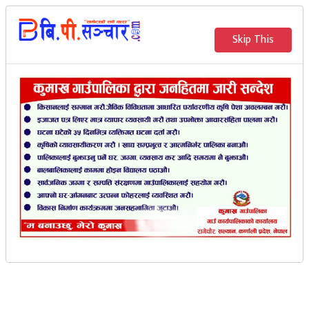
२०८३ साउन २५ गते आइतवार
Skip This
English
भर्खरै
मेरो संचार
शारदा मेयर T-20 Cup
पालिका स्तरीय क्रिकेट
प्रतियोगिताको पहिलो दिन दुइ
खेल (भिडियो सहित)