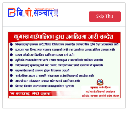
२०८३ साउन २३ गते शुक्रवार
Skip This
English
भर्खरै
मेरो संचार
सल्यानमा श्रीमानले श्रीमतीको
हत्या गरी प्रहरी सामु पुगे
बि.पी. सञ्‍चार