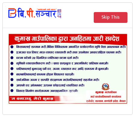
२०८३ साउन २५ गते आइतवार
Skip This
English
भर्खरै
मेरो संचार
सल्यानमा कुटपिटबाट घाइते
भएका घनश्यामको उपचारका
क्रममा मृत्यु
बि.पी. सञ्‍चार